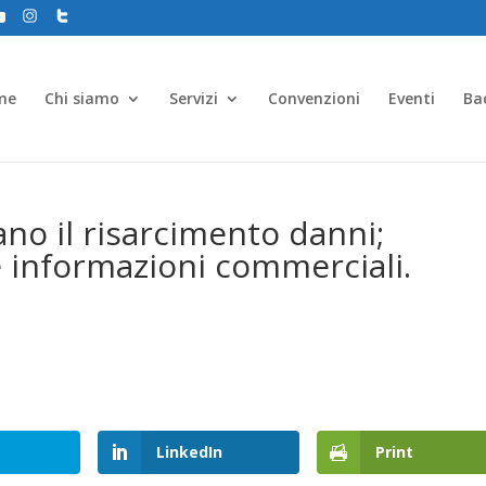
me
Chi siamo
Servizi
Convenzioni
Eventi
Ba
ano il risarcimento danni;
 e informazioni commerciali.
LinkedIn
Print