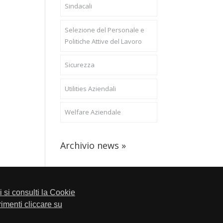
Sindacali
Selezione del Personale e
Politiche Attive del Lavoro
Sicurezza
Utilities Aziendali
Welfare Aziendale
Archivio news »
li si consulti la Cookie
trimenti cliccare su