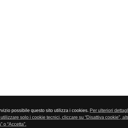
servizio possibile questo sito utilizza i cookies.
Per ulteriori dettag
a P.Iva 01548020179 - Telefono 030-23076 - Fax 030-2304108
utilizzare solo i cookie tecnici, cliccare su “Disattiva cookie”, al
” o “Accetta”.