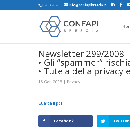
030 23076
info@confapibrescia.it
Ho
Newsletter 299/2008
• Gli “spammer” rischi
• Tutela della privacy
16 Gen 2008
|
Privacy
Guarda il pdf
Facebook
Twitter