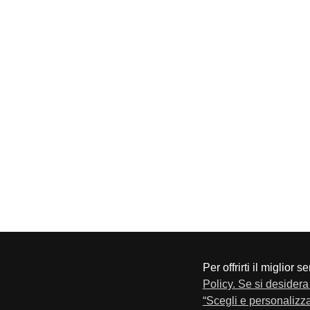
Per offrirti il miglior 
CONFAPI BRESCIA
Via F.Lippi, 30 25134 Bresci
Policy. Se si desidera 
Privacy e Cookie Policy
“Scegli e personalizza