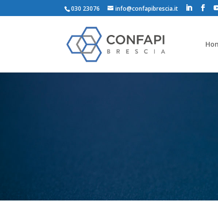
030 23076
info@confapibrescia.it
Ho