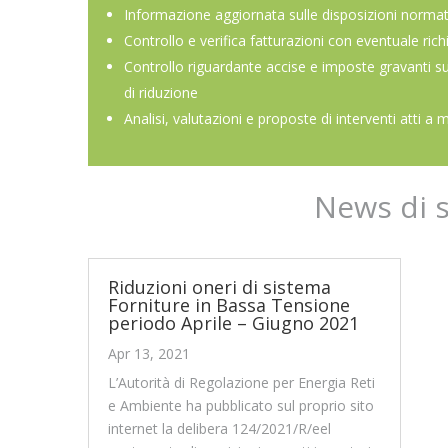
Informazione aggiornata sulle disposizioni normat
Controllo e verifica fatturazioni con eventuale rich
Controllo riguardante accise e imposte gravanti s
di riduzione
Analisi, valutazioni e proposte di interventi atti a 
News di 
Riduzioni oneri di sistema
Forniture in Bassa Tensione
periodo Aprile – Giugno 2021
Apr 13, 2021
L’Autorità di Regolazione per Energia Reti
e Ambiente ha pubblicato sul proprio sito
internet la delibera 124/2021/R/eel