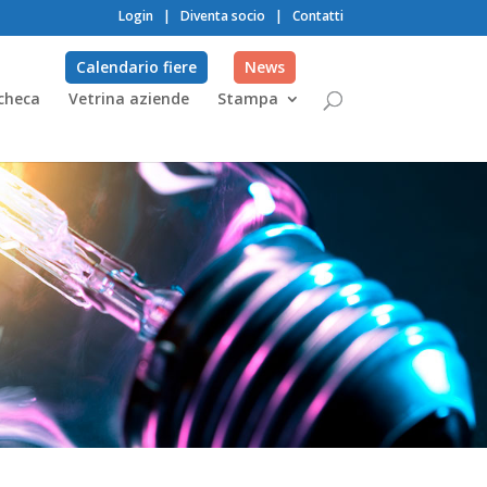
Login
|
Diventa socio
|
Contatti
Calendario fiere
News
checa
Vetrina aziende
Stampa