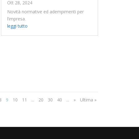
Ott 28, 2024
Novità normative ed adempimenti per
l’impresa.
leggi tutto
8
9
10
11
...
20
30
40
...
»
Ultima »