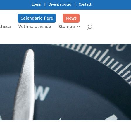
Login
|
Diventa socio
|
Contatti
Calendario fiere
News
checa
Vetrina aziende
Stampa