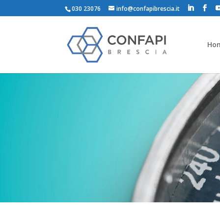
030 23076
info@confapibrescia.it
Ho