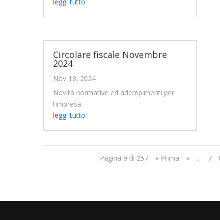
leggi tutto
Circolare fiscale Novembre
2024
Nov 13, 2024
Novità normative ed adempimenti per
l’impresa.
leggi tutto
Pagina 9 di 257
« Prima
«
...
7