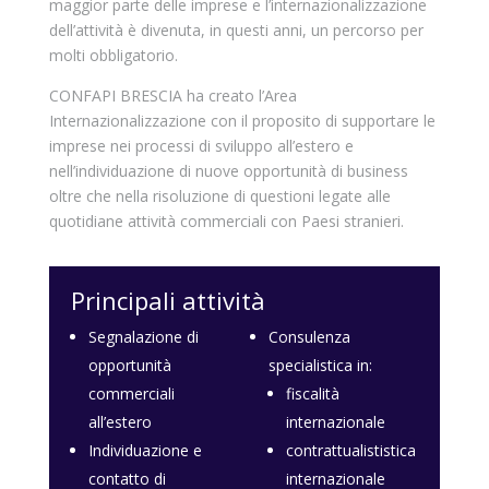
maggior parte delle imprese e l’internazionalizzazione
dell’attività è divenuta, in questi anni, un percorso per
molti obbligatorio.
CONFAPI BRESCIA ha creato l’Area
Internazionalizzazione con il proposito di supportare le
imprese nei processi di sviluppo all’estero e
nell’individuazione di nuove opportunità di business
oltre che nella risoluzione di questioni legate alle
quotidiane attività commerciali con Paesi stranieri.
Principali attività
Segnalazione di
Consulenza
opportunità
specialistica in:
commerciali
fiscalità
all’estero
internazionale
Individuazione e
contrattualististica
contatto di
internazionale