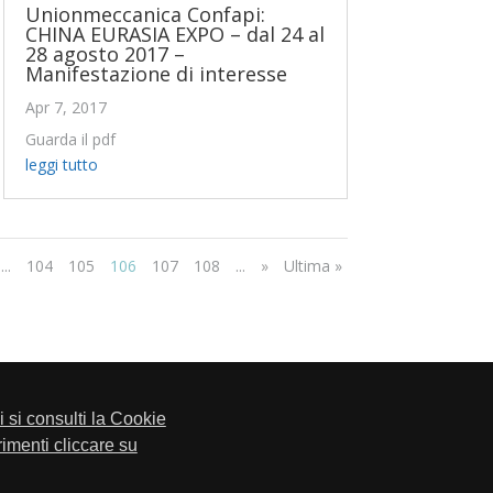
Unionmeccanica Confapi:
CHINA EURASIA EXPO – dal 24 al
28 agosto 2017 –
Manifestazione di interesse
Apr 7, 2017
Guarda il pdf
leggi tutto
...
104
105
106
107
108
...
»
Ultima »
li si consulti la Cookie
trimenti cliccare su