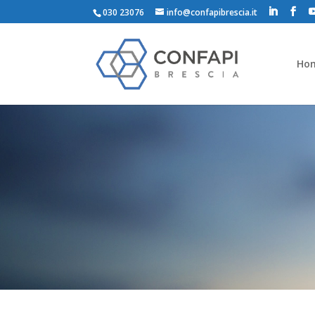
030 23076
info@confapibrescia.it
Ho