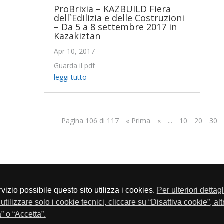
ProBrixia – KAZBUILD Fiera
dell`Edilizia e delle Costruzioni
– Da 5 a 8 settembre 2017 in
Kazakiztan
Apr 10, 2017
Guarda il pdf
leggi tutto
Pagina 106 di 117
« Prima
«
...
10
20
30
servizio possibile questo sito utilizza i cookies.
Per ulteriori dettag
a P.Iva 01548020179 - Telefono 030-23076 - Fax 030-2304108
utilizzare solo i cookie tecnici, cliccare su “Disattiva cookie”, al
” o “Accetta”.