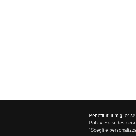
Per offrirti il miglior 
CONFAPI BRESCIA
Via F.Lippi, 30 25134 Bresci
Policy. Se si desidera 
Privacy e Cookie Policy
“Scegli e personalizza