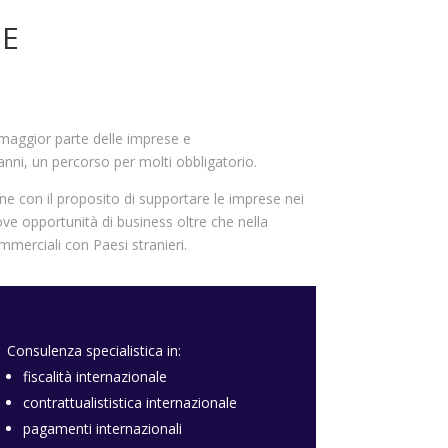
NE
 maggior parte delle imprese e
i anni, un percorso per molti obbligatorio.
e con il proposito di supportare le imprese nei
uove opportunità di business oltre che nella
ommerciali con Paesi stranieri.
Consulenza specialistica in:
fiscalità internazionale
contrattualististica internazionale
pagamenti internazionali