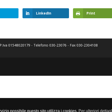
LinkedIn
Print
a P.Iva 01548020179 - Telefono 030-23076 - Fax 030-2304108
servizio possibile questo sito utilizza i cookies.
Per ulteriori dettag