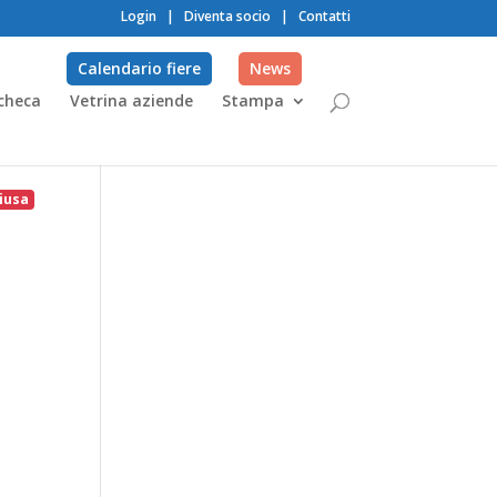
Login
|
Diventa socio
|
Contatti
Calendario fiere
News
checa
Vetrina aziende
Stampa
iusa