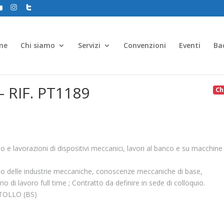
me
Chi siamo
Servizi
Convenzioni
Eventi
Ba
– RIF. PT1189
Ch
io e lavorazioni di dispositivi meccanici, lavori al banco e su macchine
ico delle industrie meccaniche, conoscenze meccaniche di base,
 di lavoro full time ; Contratto da definire in sede di colloquio.
ATOLLO (BS)