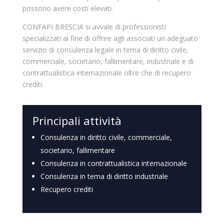
possono avere costi elevati.
CONFAPI BRESCIA si avvale di professionisti
specializzati al fine di offrire agli associati un adeguato
servizio di consulenza legale in tema di diritto civile,
commerciale, societario, fallimentare, industriale e di
contrattualistica internazionale oltre che di recupero
crediti.
Principali attività
Consulenza in diritto civile, commerciale,
societario, fallimentare
Consulenza in contrattualistica internazionale
Consulenza in tema di diritto industriale
Recupero crediti