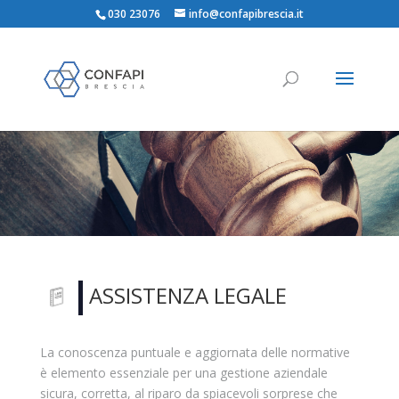
030 23076
info@confapibrescia.it
ASSISTENZA LEGALE
La conoscenza puntuale e aggiornata delle normative
è elemento essenziale per una gestione aziendale
sicura, corretta, al riparo da spiacevoli sorprese che