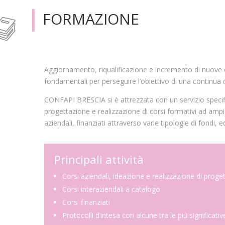
FORMAZIONE
Aggiornamento, riqualificazione e incremento di nuove
fondamentali per perseguire l’obiettivo di una continua 
CONFAPI BRESCIA si è attrezzata con un servizio specific
progettazione e realizzazione di corsi formativi ad ampio
aziendali, finanziati attraverso varie tipologie di fondi, ec
Principali attività
Corsi aziendali, ideazione e realizzazione di proget
Corsi interaziendali a catalogo
Corsi finanziati
Protocolli d’intesa con alcune tra le più significati