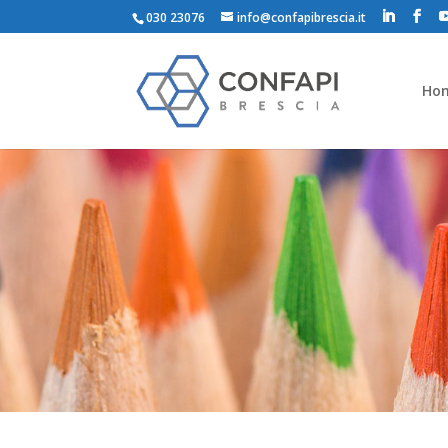
030 23076
info@confapibrescia.it
Ho