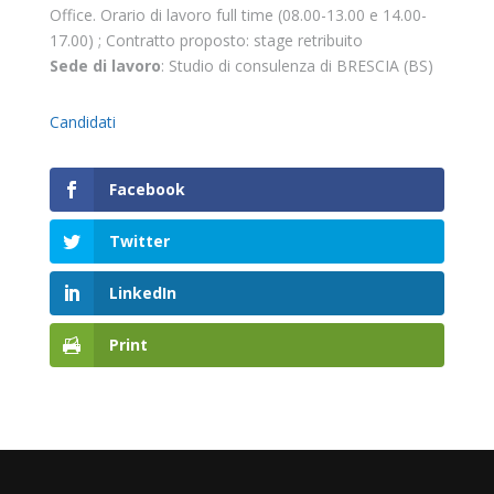
Office. Orario di lavoro full time (08.00-13.00 e 14.00-
17.00) ; Contratto proposto: stage retribuito
Sede di lavoro
: Studio di consulenza di BRESCIA (BS)
Candidati
Facebook
Twitter
LinkedIn
Print
CONFAPI BRESCIA
Via F.Lippi, 30 25134 Brescia P.Iva