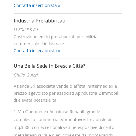
Contatta inserzionista »
Industria Prefabbricati
L\'EDILE S.R.L.
Costruzione edifici prefabbricati per edilizia
commerciale e industriale
Contatta inserzionista »
Una Bella Sede In Brescia Città?
Giulio Guizzi
Azienda Srl associata vende o affitta inintermediari a
prezzo agevolato per associati Apindustria 2 immobili
di elevata potenzialità.
Via Oberdan-ex Autobase Renault: grande
complesso commerciale/produttivo/direzionale di
mq.3500 con eccezionali vetrine espositive di cento
metri lineari su due piani collegate da montacarichi