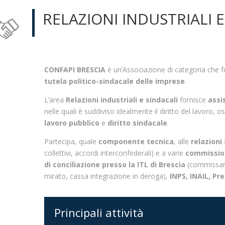
RELAZIONI INDUSTRIALI E
CONFAPI BRESCIA
è un’Associazione di categoria che fo
tutela politico-sindacale delle imprese
.
L’area
Relazioni industriali e sindacali
fornisce
assi
nelle quali è suddiviso idealmente il diritto del lavoro, o
lavoro pubblico
e
diritto sindacale
.
Partecipa, quale
componente tecnica
, alle
relazioni
collettivi, accordi interconfederali) e a varie
commission
di conciliazione presso la ITL di Brescia
(commissari
mirato, cassa integrazione in deroga),
INPS, INAIL, Pr
Principali attività