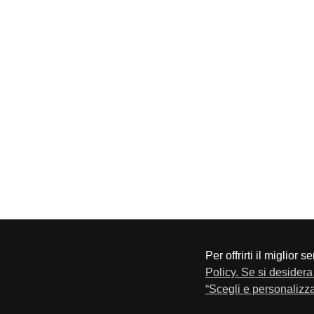
Per offrirti il miglior 
CONFAPI BRESCIA
Via F.Lippi, 30 25134 Bresci
Policy. Se si desidera 
Privacy e Cookie Policy
“Scegli e personalizza