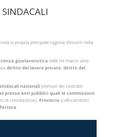
 SINDACALI
nda la propria principale ragione d’essere nella
stenza giuslavoristica
nelle tre macro aree
ssia
diritto del lavoro privato
,
diritto del
 sindacali nazionali
(rinnovo dei contratti
i presso enti pubblici quali le commissioni
o di conciliazione),
Provincia
(collocamento
efettura
.