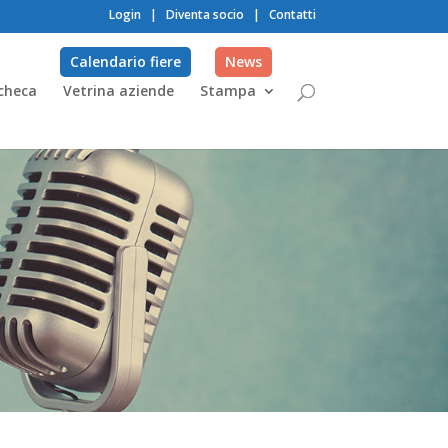
Login
|
Diventa socio
|
Contatti
Calendario fiere
News
checa
Vetrina aziende
Stampa