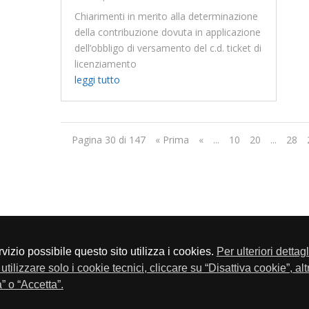
Chiarimenti in merito alla determinazione
della contribuzione dovuta in applicazione
dell’obbligo di versamento del c.d. ticket di
licenziamento
leggi tutto
Pagina 30 di 147
« Prima
«
...
10
20
...
28
servizio possibile questo sito utilizza i cookies.
Per ulteriori dettag
a P.Iva 01548020179 - Telefono 030-23076 - Fax 030-2304108
utilizzare solo i cookie tecnici, cliccare su “Disattiva cookie”, al
” o “Accetta”.