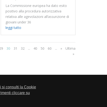
La Commissione europea ha dato esito
positivo alla procedura autorizzativa
relativa alle agevolazioni all’assunzione di
giovani under 36
leggi tutto
29
30
31
32
...
40
50
60
...
»
Ultima
»
li si consulti la Cookie
trimenti cliccare su