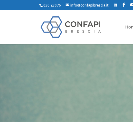
030 23076
info@confapibrescia.it
Ho