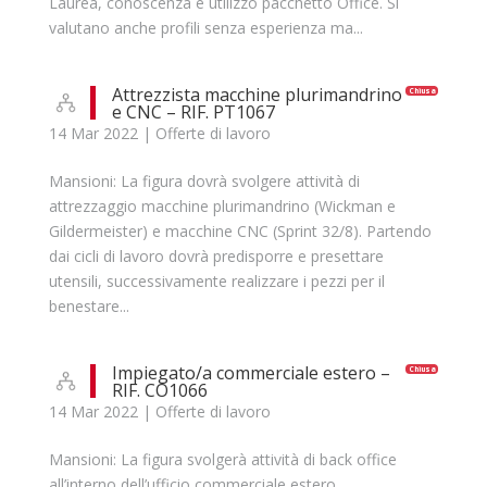
Laurea, conoscenza e utilizzo pacchetto Office. Si
valutano anche profili senza esperienza ma...
Attrezzista macchine plurimandrino
Chiusa
e CNC – RIF. PT1067
14 Mar 2022
|
Offerte di lavoro
Mansioni: La figura dovrà svolgere attività di
attrezzaggio macchine plurimandrino (Wickman e
Gildermeister) e macchine CNC (Sprint 32/8). Partendo
dai cicli di lavoro dovrà predisporre e presettare
utensili, successivamente realizzare i pezzi per il
benestare...
Impiegato/a commerciale estero –
Chiusa
RIF. CO1066
14 Mar 2022
|
Offerte di lavoro
Mansioni: La figura svolgerà attività di back office
all’interno dell’ufficio commerciale estero