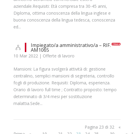
aziendale.Requisiti: Età compresa tra 30-45 anni,
Diploma, ottima conoscenza della lingua inglese e
buona conoscenza della lingua tedesca, conoscenza
ed...
Impiegato/a amministrativo/a – RIF.
Chiusa
AM1065
10 Mar 2022
|
Offerte di lavoro
Mansioni: La figura svolgerà attività di: gestione
centralino, semplici mansioni di segreteria, controllo
fogli di produzione. Requisiti: Diploma, esperienza.
Orario di lavoro full time ; Contratto proposto: tempo
determinato di 3/4 mesi per sostituzione
malattia.Sede...
Pagina 23 di 32
«
Prima
«
...
10
...
21
22
23
24
25
...
30
...
»
U