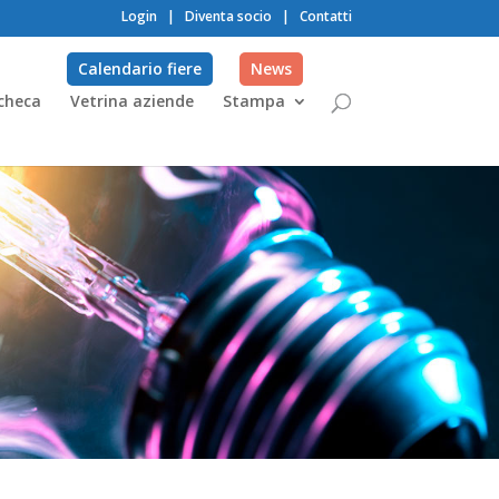
Login
|
Diventa socio
|
Contatti
Calendario fiere
News
checa
Vetrina aziende
Stampa