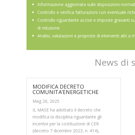
Informazione aggiornata sulle disposizioni normat
Controllo e verifica fatturazioni con eventuale rich
Controllo riguardante accise e imposte gravanti s
di riduzione
Analisi, valutazioni e proposte di interventi atti a 
News di 
MODIFICA DECRETO
COMUNITA’ENERGETICHE
Mag 20, 2025
IL MASE ha adottato il decreto che
modifica la disciplina riguardante gli
incentivi per la costituzione di CER
(decreto 7 dicembre 2023, n. 414),