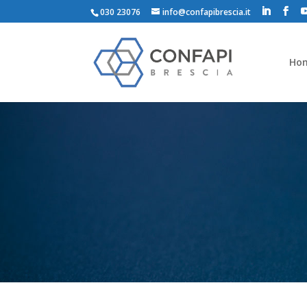
030 23076
info@confapibrescia.it
Ho