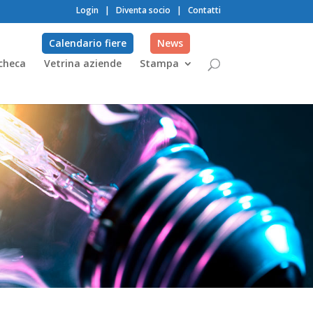
Login
|
Diventa socio
|
Contatti
Calendario fiere
News
checa
Vetrina aziende
Stampa