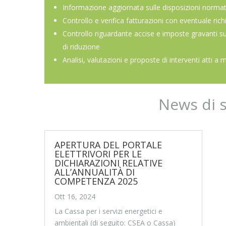
Informazione aggiornata sulle disposizioni normat
Controllo e verifica fatturazioni con eventuale rich
Controllo riguardante accise e imposte gravanti s
di riduzione
Analisi, valutazioni e proposte di interventi atti a 
News di 
APERTURA DEL PORTALE
ELETTRIVORI PER LE
DICHIARAZIONI RELATIVE
ALL’ANNUALITÀ DI
COMPETENZA 2025
Ott 16, 2024
La Cassa per i servizi energetici e
ambientali (di seguito: CSEA o Cassa)