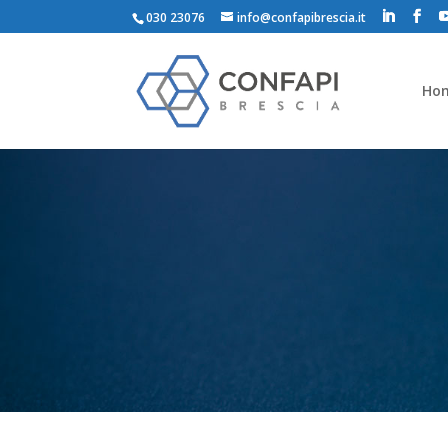
030 23076
info@confapibrescia.it
Ho