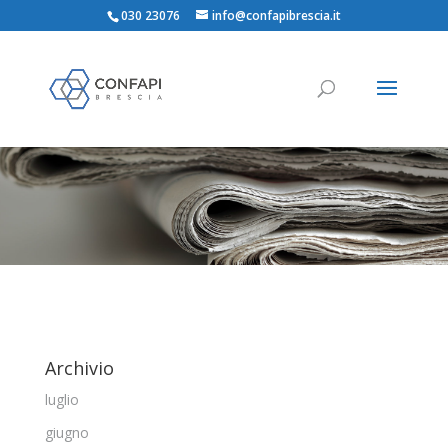
030 23076
info@confapibrescia.it
Archivio
luglio
giugno