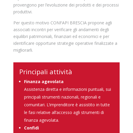
provengono per l’evoluzione dei prodotti e dei processi
produttivi.
Per questo motivo CONFAPI BRESCIA propone agli
associati incontri per verificare gli andamenti degli
equilibri patrimoniali, finanziari ed economici e per
identificare opportune strategie operative finalizzate a
migliorarli.
Principali attività
Finanza agevolata
Assistenza diretta e informazioni puntuali, sui
principali strumenti nazionali, regionali e
comunitari. L’imprenditore è assistito in tutte
le fasi relative all’accesso agli strumenti di
finanza agevolata.
Confidi