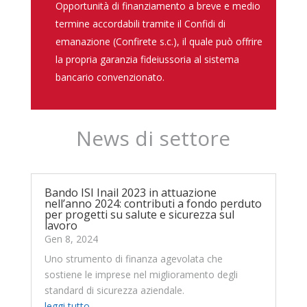
Opportunità di finanziamento a breve e medio
termine accordabili tramite il Confidi di
emanazione (Confirete s.c.), il quale può offrire
la propria garanzia fideiussoria al sistema
bancario convenzionato.
News di settore
Bando ISI Inail 2023 in attuazione
nell’anno 2024: contributi a fondo perduto
per progetti su salute e sicurezza sul
lavoro
Gen 8, 2024
Uno strumento di finanza agevolata che
sostiene le imprese nel miglioramento degli
standard di sicurezza aziendale.
leggi tutto