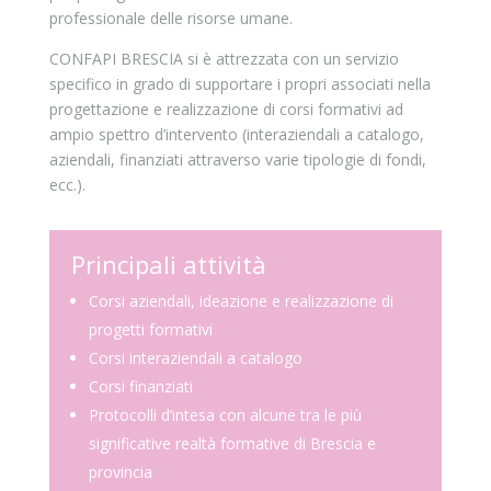
professionale delle risorse umane.
CONFAPI BRESCIA si è attrezzata con un servizio
specifico in grado di supportare i propri associati nella
progettazione e realizzazione di corsi formativi ad
ampio spettro d’intervento (interaziendali a catalogo,
aziendali, finanziati attraverso varie tipologie di fondi,
ecc.).
Principali attività
Corsi aziendali, ideazione e realizzazione di
progetti formativi
Corsi interaziendali a catalogo
Corsi finanziati
Protocolli d’intesa con alcune tra le più
significative realtà formative di Brescia e
provincia