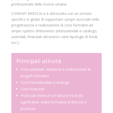
professionale delle risorse umane.
CONFAPI BRESCIA si è attrezzata con un servizio
specifico in grado di supportare i propri associati nella
progettazione e realizzazione di corsi formativi ad
ampio spettro d’intervento (interaziendali a catalogo,
aziendali, finanziati attraverso varie tipologie di fondi,
ecc.).
Principali attività
Corsi aziendali, ideazione e realizzazione di
progetti formativi
Corsi interaziendali a catalogo
Corsi finanziati
Protocolli d’intesa con alcune tra le più
significative realtà formative di Brescia e
provincia