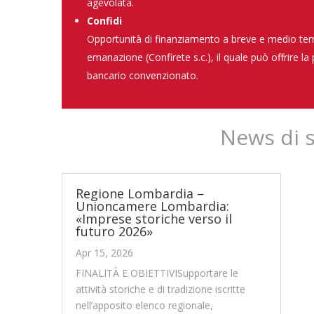
agevolata.
Confidi
Opportunità di finanziamento a breve e medio termi
emanazione (Confirete s.c.), il quale può offrire la
bancario convenzionato.
News di 
Regione Lombardia –
Unioncamere Lombardia:
«Imprese storiche verso il
futuro 2026»
Apr 15, 2026
FINALITÀ E OBIETTIVISupportare le
attività storiche e di tradizione iscritte
nell’apposito elenco regionale,