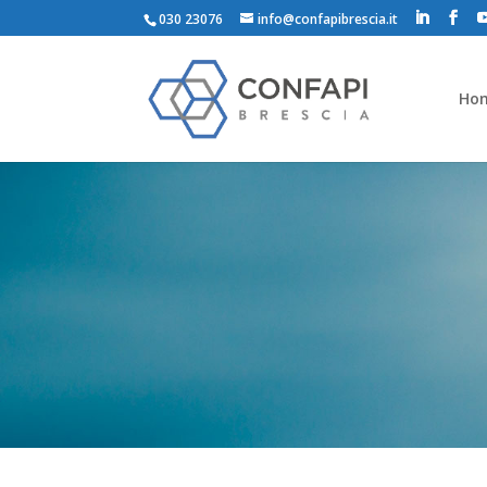
030 23076
info@confapibrescia.it
Ho