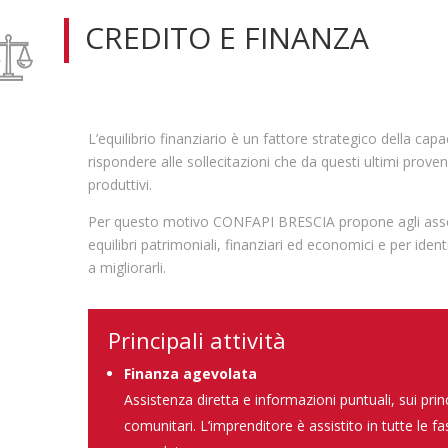
CREDITO E FINANZA
L’equilibrio finanziario è un fattore strategico della capa
rispondere alle sollecitazioni che da questi ultimi prove
produttivi.
Per questo motivo CONFAPI BRESCIA propone agli associa
equilibri patrimoniali, finanziari ed economici e per iden
a migliorarli.
Principali attività
Finanza agevolata
Assistenza diretta e informazioni puntuali, sui princ
comunitari. L’imprenditore è assistito in tutte le fa