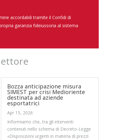
ne accordabili tramite il Confidi di
 propria garanzia fideiussoria al sistema
settore
Bozza anticipazione misura
SIMEST per crisi Medioriente
destinata ad aziende
esportatrici
Apr 15, 2026
Informiamo che, tra gli interventi
contenuti nello schema di Decreto-Legge
«Disposizioni urgenti in materia di prezzi