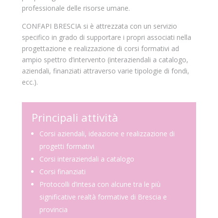
professionale delle risorse umane.
CONFAPI BRESCIA si è attrezzata con un servizio
specifico in grado di supportare i propri associati nella
progettazione e realizzazione di corsi formativi ad
ampio spettro d’intervento (interaziendali a catalogo,
aziendali, finanziati attraverso varie tipologie di fondi,
ecc.).
Principali attività
Corsi aziendali, ideazione e realizzazione di
progetti formativi
Corsi interaziendali a catalogo
Corsi finanziati
Protocolli d’intesa con alcune tra le più
significative realtà formative di Brescia e
provincia