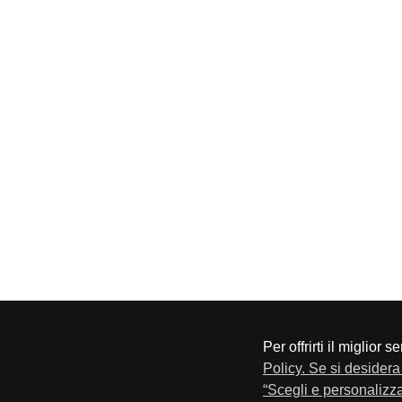
Per offrirti il miglior 
CONFAPI BRESCIA
Via F.Lippi, 30 25134 Bresci
Policy. Se si desidera 
Privacy e Cookie Policy
“Scegli e personalizza