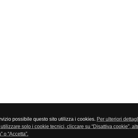
servizio possibile questo sito utilizza i cookies.
Per ulteriori dettag
a P.Iva 01548020179 - Telefono 030-23076 - Fax 030-2304108
utilizzare solo i cookie tecnici, cliccare su “Disattiva cookie”, al
” o “Accetta”.