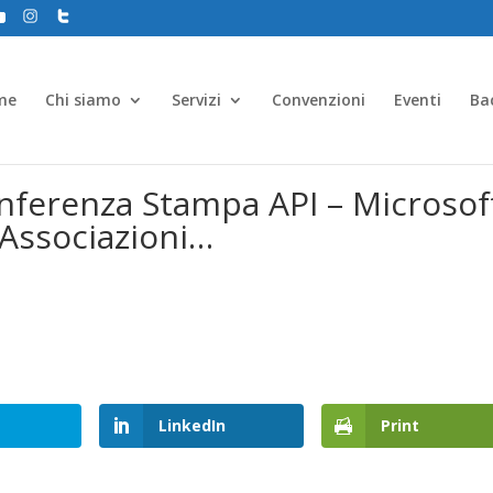
me
Chi siamo
Servizi
Convenzioni
Eventi
Ba
onferenza Stampa API – Microsof
Associazioni…
LinkedIn
Print