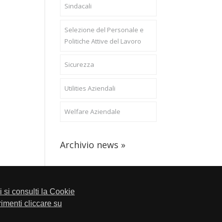
Sindacali
Selezione del Personale e
Politiche Attive del Lavoro
Sicurezza
Utilities Aziendali
Welfare Aziendale
Archivio news »
li si consulti la Cookie
trimenti cliccare su