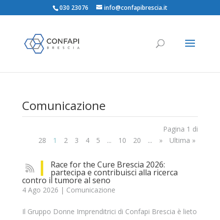
030 23076
info@confapibrescia.it
Comunicazione
Pagina 1 di
28
1
2
3
4
5
...
10
20
...
»
Ultima »
Race for the Cure Brescia 2026:
partecipa e contribuisci alla ricerca
contro il tumore al seno
4 Ago 2026
|
Comunicazione
Il Gruppo Donne Imprenditrici di Confapi Brescia è lieto