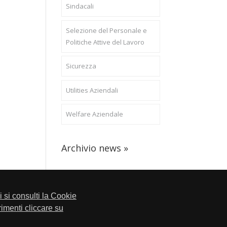
Sindacali
Selezione del Personale e
Politiche Attive del Lavoro
Sicurezza
Utilities Aziendali
Welfare Aziendale
Archivio news »
li si consulti la Cookie
trimenti cliccare su