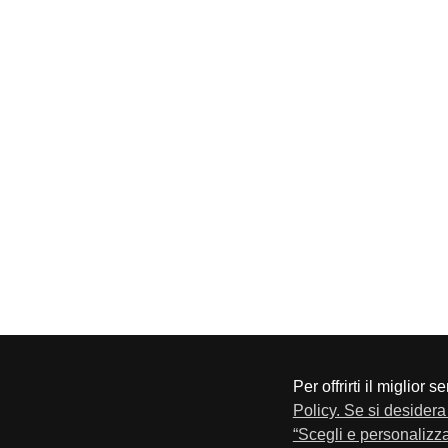
Per offrirti il miglior 
CONFAPI BRESCIA
Via F.Lippi, 30 25134 Bresci
Policy. Se si desidera 
Privacy e Cookie Policy
“Scegli e personalizza