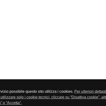
servizio possibile questo sito utilizza i cookies.
Per ulteriori dettag
a P.Iva 01548020179 - Telefono 030-23076 - Fax 030-2304108
utilizzare solo i cookie tecnici, cliccare su “Disattiva cookie”, al
” o “Accetta”.