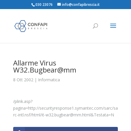
030 23076
info@confapibrescia.it
Allarme Virus
W32.Bugbear@mm
8 Ott 2002
|
Informatica
/plink.asp?
pagina=http://securityresponse1.symantec.com/sarc/sa
rc-intl.nsf/html/it-w32.bugbear@mm.html&Testata=N