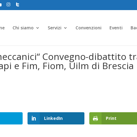
me
Chi siamo
Servizi
Convenzioni
Eventi
Ba
eccanici“ Convegno-dibattito tr
i e Fim, Fiom, Uilm di Brescia
LinkedIn
Print