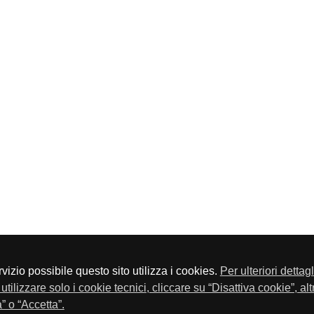
servizio possibile questo sito utilizza i cookies.
Per ulteriori dettag
a P.Iva 01548020179 - Telefono 030-23076 - Fax 030-2304108
utilizzare solo i cookie tecnici, cliccare su “Disattiva cookie”, al
” o “Accetta”.