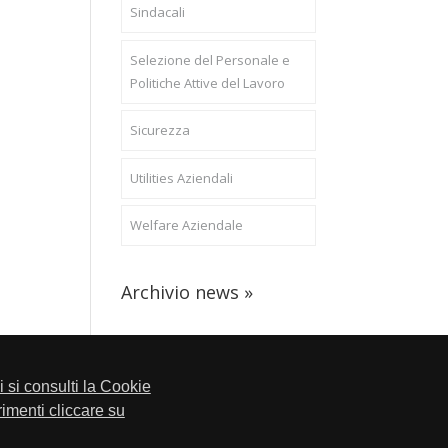
Sindacali
Selezione del Personale e
Politiche Attive del Lavoro
Sicurezza
Utilities Aziendali
Welfare Aziendale
Archivio news »
li si consulti la Cookie
trimenti cliccare su