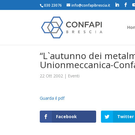
030 23076
info@confapibrescia.it
Ho
“L`autunno dei metalm
Unionmeccanica-Confap
22 Ott 2002
|
Eventi
Guarda il pdf
Facebook
Twitter