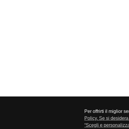
Per offrirti il miglior 
CONFAPI BRESCIA
Via F.Lippi, 30 25134 Bresci
Policy. Se si desidera 
Privacy e Cookie Policy
“Scegli e personalizza