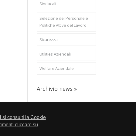
Sindacali
Selezione del Personale e
Politiche Attive del Lavoro
Sicurezza
Utilities Aziendali
Welfare Aziendale
Archivio news »
li si consulti la Cookie
trimenti cliccare su