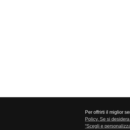
Per offrirti il miglior 
CONFAPI BRESCIA
Via F.Lippi, 30 25134 Bresci
Policy. Se si desidera 
Privacy e Cookie Policy
“Scegli e personalizza