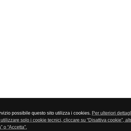
servizio possibile questo sito utilizza i cookies.
Per ulteriori dettag
a P.Iva 01548020179 - Telefono 030-23076 - Fax 030-2304108
utilizzare solo i cookie tecnici, cliccare su “Disattiva cookie”, al
” o “Accetta”.