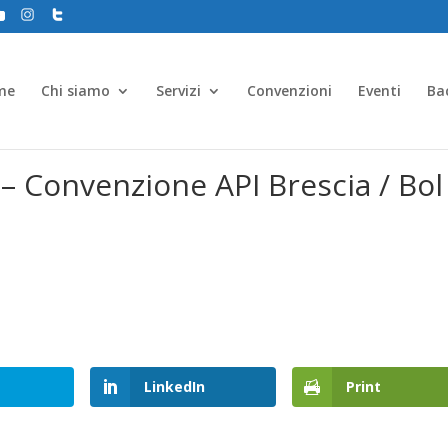
me
Chi siamo
Servizi
Convenzioni
Eventi
Ba
a – Convenzione API Brescia / Bol
LinkedIn
Print