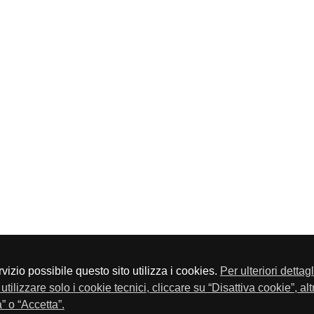
servizio possibile questo sito utilizza i cookies.
Per ulteriori dettag
a P.Iva 01548020179 - Telefono 030-23076 - Fax 030-2304108
utilizzare solo i cookie tecnici, cliccare su “Disattiva cookie”, al
” o “Accetta”.