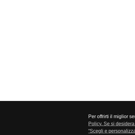
Per offrirti il miglior 
CONFAPI BRESCIA
Via F.Lippi, 30 25134 Bresci
Policy. Se si desidera 
Privacy e Cookie Policy
“Scegli e personalizza