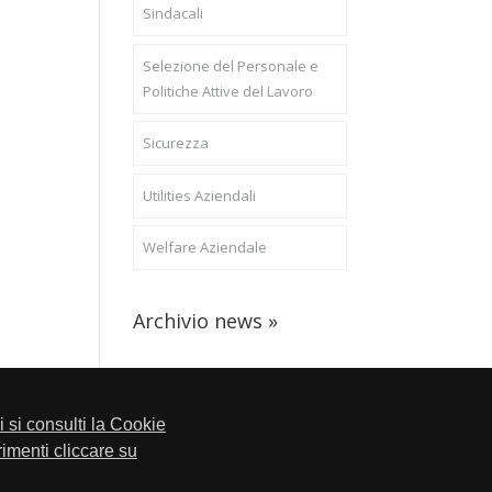
Sindacali
Selezione del Personale e
Politiche Attive del Lavoro
Sicurezza
Utilities Aziendali
Welfare Aziendale
Archivio news »
li si consulti la Cookie
trimenti cliccare su