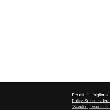
Per offrirti il miglior 
CONFAPI BRESCIA
Via F.Lippi, 30 25134 Bresci
Policy. Se si desidera 
Privacy e Cookie Policy
“Scegli e personalizza