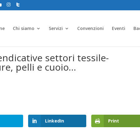
me
Chi siamo
Servizi
Convenzioni
Eventi
Ba
ndicative settori tessile-
re, pelli e cuoio…
LinkedIn
Print