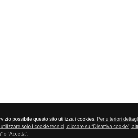
servizio possibile questo sito utilizza i cookies.
Per ulteriori dettag
a P.Iva 01548020179 - Telefono 030-23076 - Fax 030-2304108
utilizzare solo i cookie tecnici, cliccare su “Disattiva cookie”, al
” o “Accetta”.