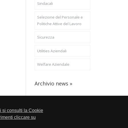
Sindacali
Selezione del Personale e
Politiche Attive del Lavoro
Sicurezza
Utilities Aziendali
Welfare Aziendale
Archivio news »
li si consulti la Cookie
trimenti cliccare su