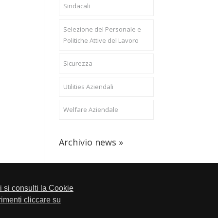
Sindacali
Selezione del Personale e
Politiche Attive del Lavoro
Sicurezza
Utilities Aziendali
Welfare Aziendale
Archivio news »
li si consulti la Cookie
trimenti cliccare su