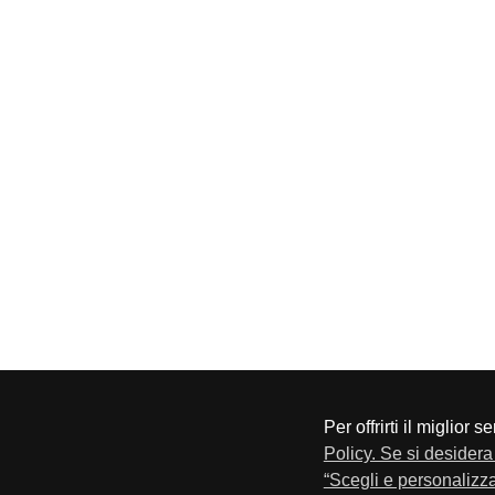
Per offrirti il miglior 
CONFAPI BRESCIA
Via F.Lippi, 30 25134 Bresci
Policy. Se si desidera 
Privacy e Cookie Policy
“Scegli e personalizza