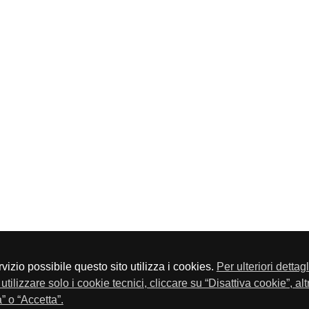
servizio possibile questo sito utilizza i cookies.
Per ulteriori dettag
a P.Iva 01548020179 - Telefono 030-23076 - Fax 030-2304108
utilizzare solo i cookie tecnici, cliccare su “Disattiva cookie”, al
” o “Accetta”.