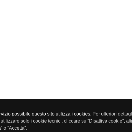
servizio possibile questo sito utilizza i cookies.
Per ulteriori dettag
a P.Iva 01548020179 - Telefono 030-23076 - Fax 030-2304108
utilizzare solo i cookie tecnici, cliccare su “Disattiva cookie”, al
” o “Accetta”.