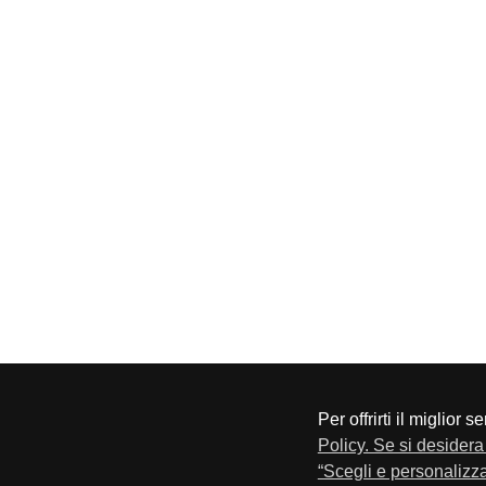
Per offrirti il miglior 
CONFAPI BRESCIA
Via F.Lippi, 30 25134 Bresci
Policy. Se si desidera 
Privacy e Cookie Policy
“Scegli e personalizza