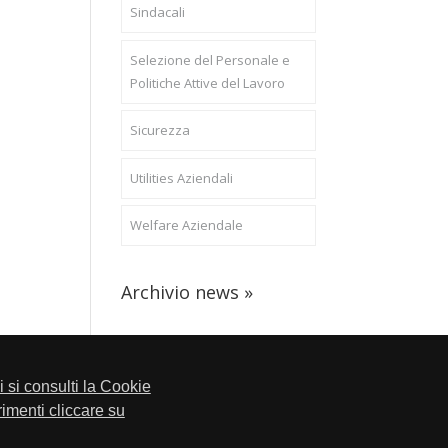
Sindacali
Selezione del Personale e
Politiche Attive del Lavoro
Sicurezza
Utilities Aziendali
Welfare Aziendale
Archivio news »
li si consulti la Cookie
trimenti cliccare su