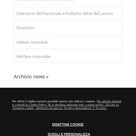
Selezione del Personale e Politiche Attive del Lavoro
Sicurezza
Utilities Aziendali
Welfare Aziendale
Archivio news »
CONFAPI BRESCIA
Via F.Lippi, 30 25134 Brescia P.Iva
Per offrirti il miglior servizio possibile questo sito utilizza i cookies.
Per ulteriori dettagli
01548020179 - Telefono 030-23076 - Fax 030-2304108
si consulti la Cookie Policy. Se si desidera utilizzare solo i cookie tecnici, cliccare su
“Disattiva cookie”, altrimenti cliccare su “Scegli e personalizza” o “Accetta”.
Privacy e Cookie Policy
DISATTIVA COOKIE
SCEGLI E PERSONALIZZA