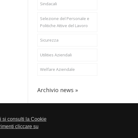
Sindacali
Selezione del Personale e
Politiche Attive del Lavoro
Sicurezza
Utilities Aziendali
Welfare Aziendale
Archivio news »
li si consulti la Cookie
trimenti cliccare su