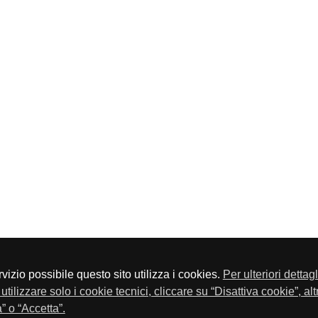
servizio possibile questo sito utilizza i cookies.
Per ulteriori dettag
a P.Iva 01548020179 - Telefono 030-23076 - Fax 030-2304108
utilizzare solo i cookie tecnici, cliccare su “Disattiva cookie”, al
” o “Accetta”.