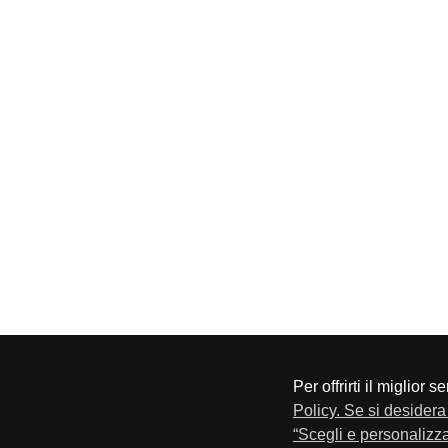
Per offrirti il miglior 
CONFAPI BRESCIA
Via F.Lippi, 30 25134 Bresci
Policy. Se si desidera 
Privacy e Cookie Policy
“Scegli e personalizza