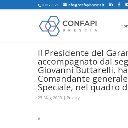
030 23076
info@confapibrescia.it
Ho
Il Presidente del Gara
accompagnato dal segr
Giovanni Buttarelli, ha 
Comandante generale d
Speciale, nel quadro de
25 Mag 2005
|
Privacy
#