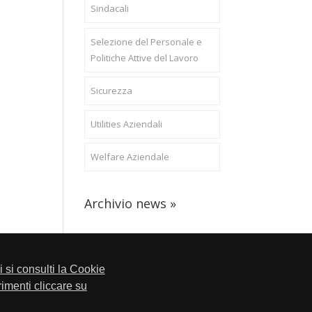
Sindacali
Selezione del Personale e
Politiche Attive del Lavoro
Sicurezza
Utilities Aziendali
Welfare Aziendale
Archivio news »
li si consulti la Cookie
trimenti cliccare su