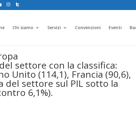
me
Chi siamo
Servizi
Convenzioni
Eventi
Ba
uropa
del settore con la classifica:
o Unito (114,1), Francia (90,6),
za del settore sul PIL sotto la
ontro 6,1%).