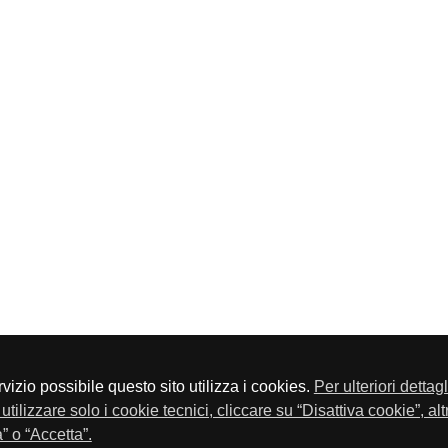
servizio possibile questo sito utilizza i cookies.
Per ulteriori dettag
a P.Iva 01548020179 - Telefono 030-23076 - Fax 030-2304108
utilizzare solo i cookie tecnici, cliccare su “Disattiva cookie”, al
” o “Accetta”.