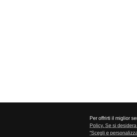
Per offrirti il miglior 
CONFAPI BRESCIA
Via F.Lippi, 30 25134 Bresci
Policy. Se si desidera 
Privacy e Cookie Policy
“Scegli e personalizza