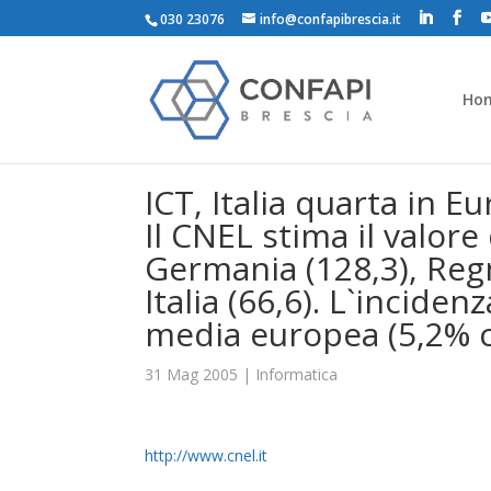
030 23076
info@confapibrescia.it
Ho
ICT, Italia quarta in E
Il CNEL stima il valore 
Germania (128,3), Regn
Italia (66,6). L`inciden
media europea (5,2% c
31 Mag 2005
|
Informatica
http://www.cnel.it