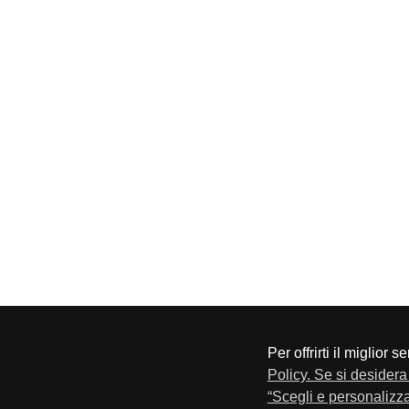
Per offrirti il miglior 
CONFAPI BRESCIA
Via F.Lippi, 30 25134 Bresci
Policy. Se si desidera 
Privacy e Cookie Policy
“Scegli e personalizza