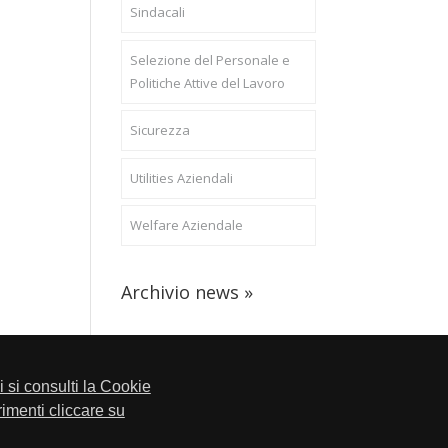
Sindacali
Selezione del Personale e
Politiche Attive del Lavoro
Sicurezza
Utilities Aziendali
Welfare Aziendale
Archivio news »
li si consulti la Cookie
trimenti cliccare su