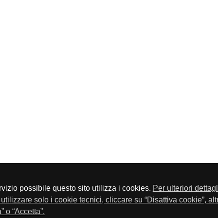
servizio possibile questo sito utilizza i cookies.
Per ulteriori dettag
a P.Iva 01548020179 - Telefono 030-23076 - Fax 030-2304108
utilizzare solo i cookie tecnici, cliccare su “Disattiva cookie”, al
” o “Accetta”.