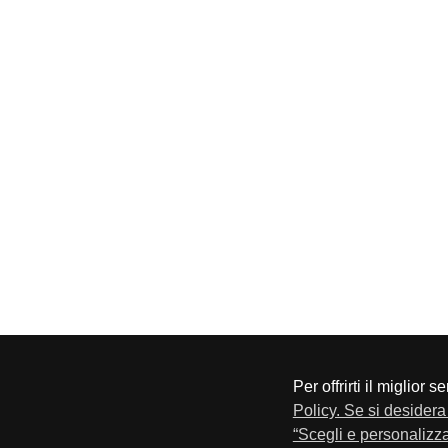
Per offrirti il miglior 
CONFAPI BRESCIA
Via F.Lippi, 30 25134 Bresci
Policy. Se si desidera 
Privacy e Cookie Policy
“Scegli e personalizza