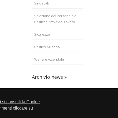
Sindacali
Selezione del Personale e
Politiche Attive del Lavoro
Sicurezza
Utilities Aziendali
Welfare Aziendale
Archivio news »
li si consulti la Cookie
trimenti cliccare su