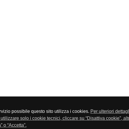
servizio possibile questo sito utilizza i cookies.
Per ulteriori dettag
a P.Iva 01548020179 - Telefono 030-23076 - Fax 030-2304108
utilizzare solo i cookie tecnici, cliccare su “Disattiva cookie”, al
” o “Accetta”.