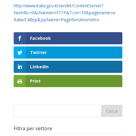
http://www.italia.gov.it/servlet/ContentServer?
NumRic=0&channel=HTTP&Tcor=10&pagename=e-
Italia/CallJsp&jspName=PageBenzinometro
Facebook
Twitter
LinkedIn
Print
Filtra per settore