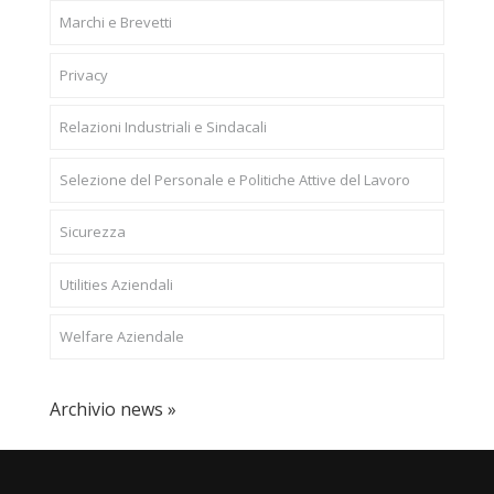
Marchi e Brevetti
Privacy
Relazioni Industriali e Sindacali
Selezione del Personale e Politiche Attive del Lavoro
Sicurezza
Utilities Aziendali
Welfare Aziendale
Archivio news »
CONFAPI BRESCIA
Via F.Lippi, 30 25134 Brescia P.Iva