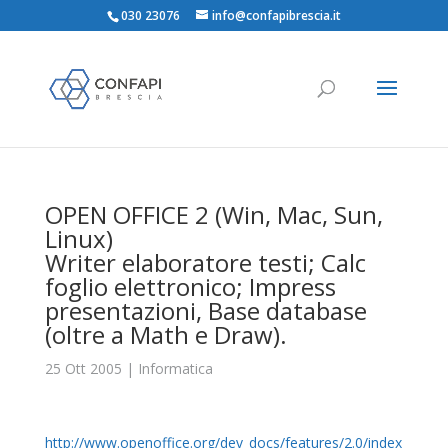
030 23076
info@confapibrescia.it
OPEN OFFICE 2 (Win, Mac, Sun,
Linux)
Writer elaboratore testi; Calc
foglio elettronico; Impress
presentazioni, Base database
(oltre a Math e Draw).
25 Ott 2005
|
Informatica
http://www.openoffice.org/dev_docs/features/2.0/index