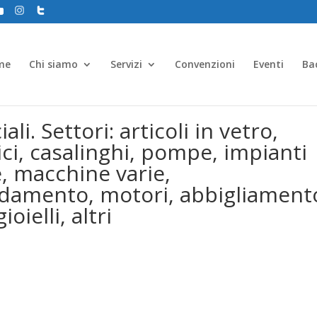
me
Chi siamo
Servizi
Convenzioni
Eventi
Ba
. Settori: articoli in vetro,
tici, casalinghi, pompe, impianti
e, macchine varie,
edamento, motori, abbigliament
oielli, altri