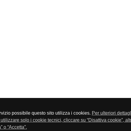
servizio possibile questo sito utilizza i cookies.
Per ulteriori dettag
a P.Iva 01548020179 - Telefono 030-23076 - Fax 030-2304108
utilizzare solo i cookie tecnici, cliccare su “Disattiva cookie”, al
” o “Accetta”.