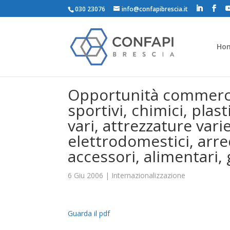
030 23076
info@confapibrescia.it
Ho
Opportunità commerciali
sportivi, chimici, plas
vari, attrezzature vari
elettrodomestici, arr
accessori, alimentari, gi
6 Giu 2006
|
Internazionalizzazione
Guarda il pdf