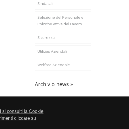
Sindacali
Selezione del Personale e
Politiche Attive del Lavoro
Sicurezza
Utilities Aziendali
Welfare Aziendale
Archivio news »
li si consulti la Cookie
trimenti cliccare su