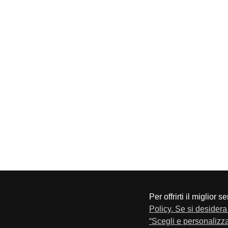
Per offrirti il miglior 
CONFAPI BRESCIA
Via F.Lippi, 30 25134 Bresci
Policy. Se si desidera 
Privacy e Cookie Policy
“Scegli e personalizza