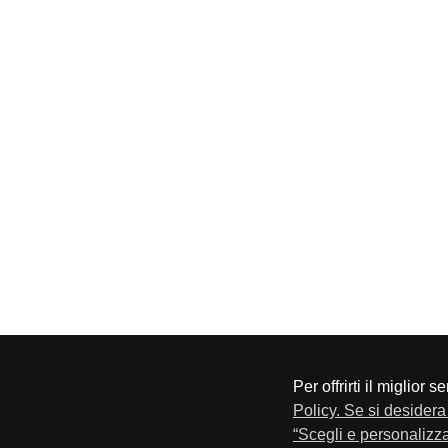
Per offrirti il miglior 
CONFAPI BRESCIA
Via F.Lippi, 30 25134 Bresci
Policy. Se si desidera 
Privacy e Cookie Policy
“Scegli e personalizza