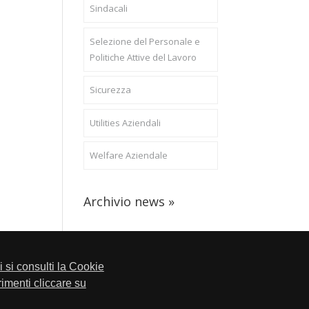
Sindacali
Selezione del Personale e
Politiche Attive del Lavoro
Sicurezza
Utilities Aziendali
Welfare Aziendale
Archivio news »
li si consulti la Cookie
trimenti cliccare su