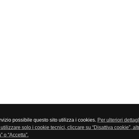
servizio possibile questo sito utilizza i cookies.
Per ulteriori dettag
a P.Iva 01548020179 - Telefono 030-23076 - Fax 030-2304108
utilizzare solo i cookie tecnici, cliccare su “Disattiva cookie”, al
” o “Accetta”.