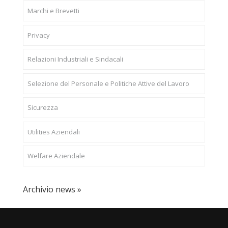
Marchi e Brevetti
Privacy
Relazioni Industriali e Sindacali
Selezione del Personale e Politiche Attive del Lavoro
Sicurezza
Utilities Aziendali
Welfare Aziendale
Archivio news »
CONFAPI BRESCIA
Via F.Lippi, 30 25134 Brescia P.Iva