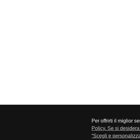
Per offrirti il miglior 
CONFAPI BRESCIA
Via F.Lippi, 30 25134 Bresci
Policy. Se si desidera 
Privacy e Cookie Policy
“Scegli e personalizza