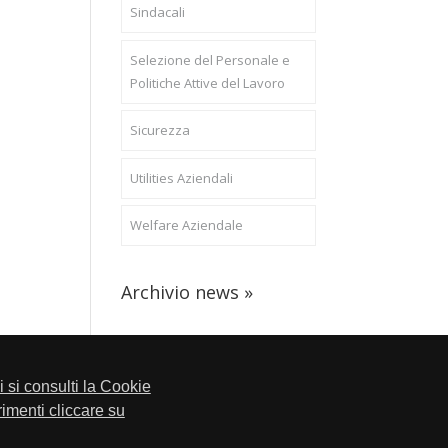
Sindacali
Selezione del Personale e
Politiche Attive del Lavoro
Sicurezza
Utilities Aziendali
Welfare Aziendale
Archivio news »
li si consulti la Cookie
trimenti cliccare su