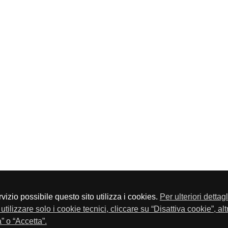
servizio possibile questo sito utilizza i cookies.
Per ulteriori dettag
a P.Iva 01548020179 - Telefono 030-23076 - Fax 030-2304108
utilizzare solo i cookie tecnici, cliccare su “Disattiva cookie”, al
” o “Accetta”.