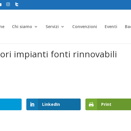
me
Chi siamo
Servizi
Convenzioni
Eventi
Ba
i impianti fonti rinnovabili
LinkedIn
Print