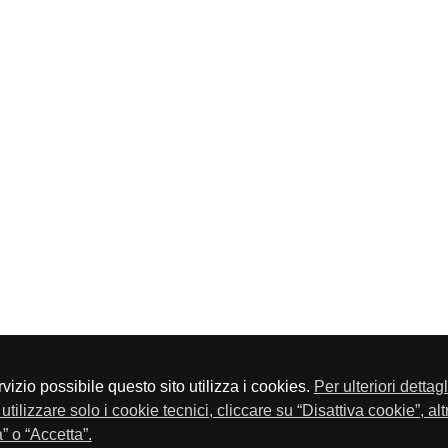
servizio possibile questo sito utilizza i cookies.
Per ulteriori dettag
a P.Iva 01548020179 - Telefono 030-23076 - Fax 030-2304108
utilizzare solo i cookie tecnici, cliccare su “Disattiva cookie”, al
” o “Accetta”.