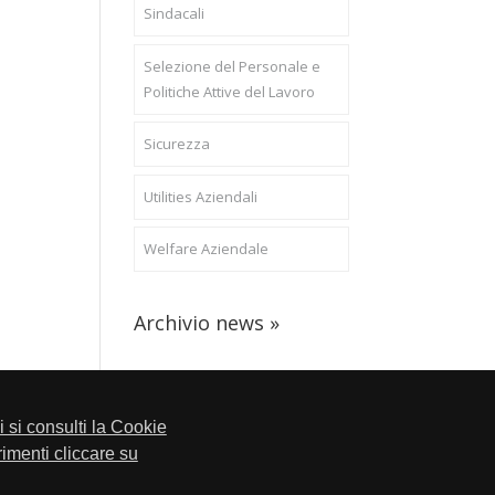
Sindacali
Selezione del Personale e
Politiche Attive del Lavoro
Sicurezza
Utilities Aziendali
Welfare Aziendale
Archivio news »
li si consulti la Cookie
trimenti cliccare su