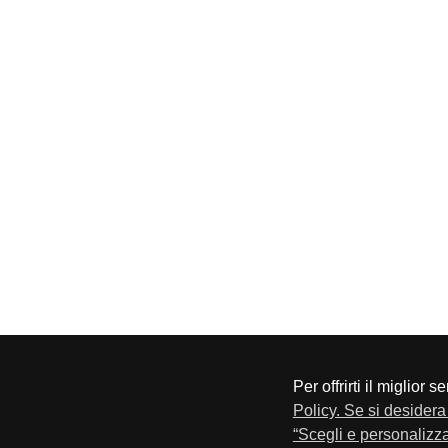
Per offrirti il miglior 
CONFAPI BRESCIA
Via F.Lippi, 30 25134 Bresci
Policy. Se si desidera 
Privacy e Cookie Policy
“Scegli e personalizza