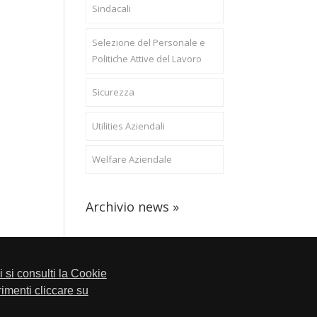
Sindacali
Selezione del Personale e
Politiche Attive del Lavoro
Sicurezza
Utilities Aziendali
Welfare Aziendale
Archivio news »
li si consulti la Cookie
trimenti cliccare su