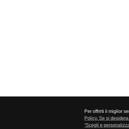
Per offrirti il miglior 
CONFAPI BRESCIA
Via F.Lippi, 30 25134 Bresci
Policy. Se si desidera 
Privacy e Cookie Policy
“Scegli e personalizza