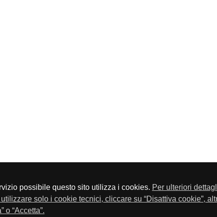
servizio possibile questo sito utilizza i cookies.
Per ulteriori dettag
a P.Iva 01548020179 - Telefono 030-23076 - Fax 030-2304108
utilizzare solo i cookie tecnici, cliccare su “Disattiva cookie”, al
” o “Accetta”.