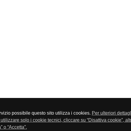
servizio possibile questo sito utilizza i cookies.
Per ulteriori dettag
a P.Iva 01548020179 - Telefono 030-23076 - Fax 030-2304108
utilizzare solo i cookie tecnici, cliccare su “Disattiva cookie”, al
” o “Accetta”.