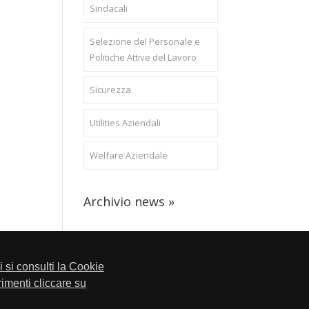
Sindacali
Selezione del Personale e
Politiche Attive del Lavoro
Sicurezza
Utilities Aziendali
Welfare Aziendale
Archivio news »
li si consulti la Cookie
trimenti cliccare su