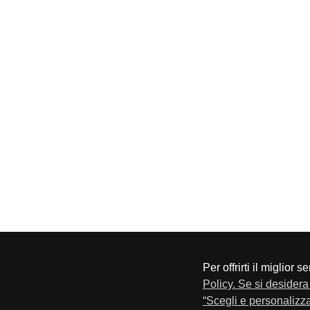
Per offrirti il miglior 
CONFAPI BRESCIA
Via F.Lippi, 30 25134 Bresci
Policy. Se si desidera 
Privacy e Cookie Policy
“Scegli e personalizza