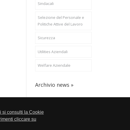
Sindacali
Selezione del Personale e
Politiche Attive del Lavoro
Sicurezza
Utilities Aziendali
Welfare Aziendale
Archivio news »
li si consulti la Cookie
trimenti cliccare su