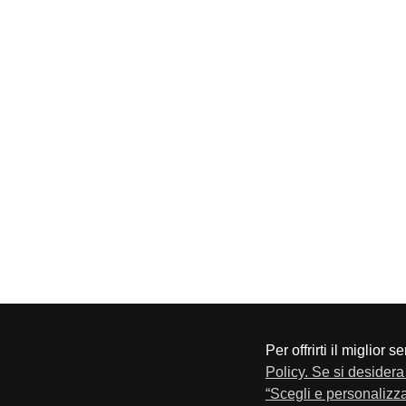
Per offrirti il miglior 
CONFAPI BRESCIA
Via F.Lippi, 30 25134 Bresci
Policy. Se si desidera 
Privacy e Cookie Policy
“Scegli e personalizza