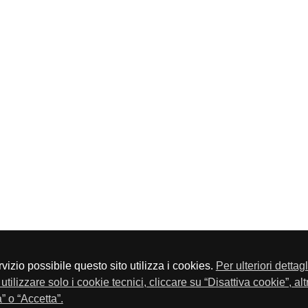
servizio possibile questo sito utilizza i cookies.
Per ulteriori dettag
a P.Iva 01548020179 - Telefono 030-23076 - Fax 030-2304108
utilizzare solo i cookie tecnici, cliccare su “Disattiva cookie”, al
” o “Accetta”.