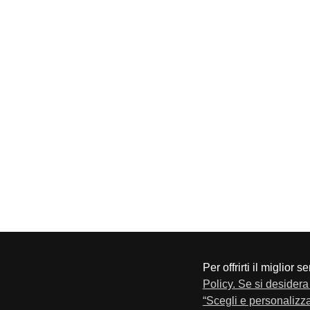
Per offrirti il miglior 
CONFAPI BRESCIA
Via F.Lippi, 30 25134 Bresci
Policy. Se si desidera 
Privacy e Cookie Policy
“Scegli e personalizza