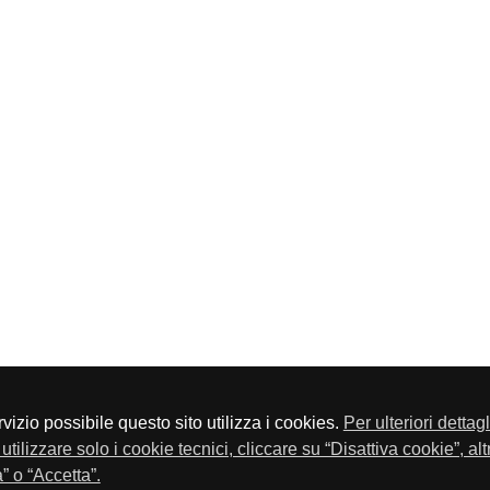
servizio possibile questo sito utilizza i cookies.
Per ulteriori dettag
a P.Iva 01548020179 - Telefono 030-23076 - Fax 030-2304108
utilizzare solo i cookie tecnici, cliccare su “Disattiva cookie”, al
” o “Accetta”.