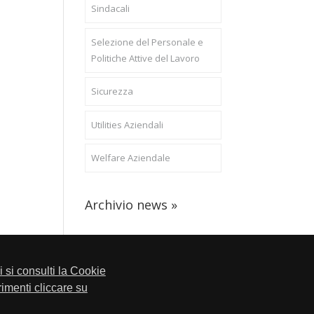
Sindacali
Selezione del Personale e
Politiche Attive del Lavoro
Sicurezza
Utilities Aziendali
Welfare Aziendale
Archivio news »
li si consulti la Cookie
trimenti cliccare su