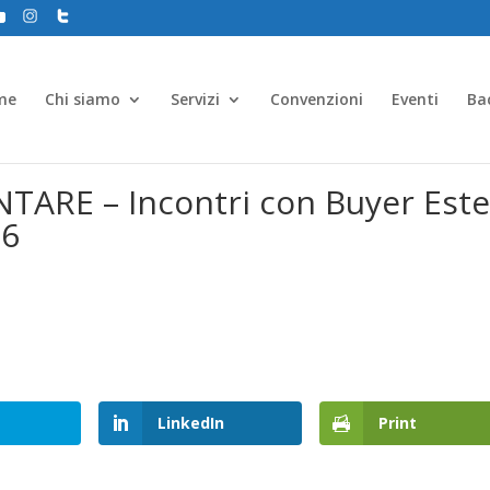
me
Chi siamo
Servizi
Convenzioni
Eventi
Ba
RE – Incontri con Buyer Este
16
LinkedIn
Print