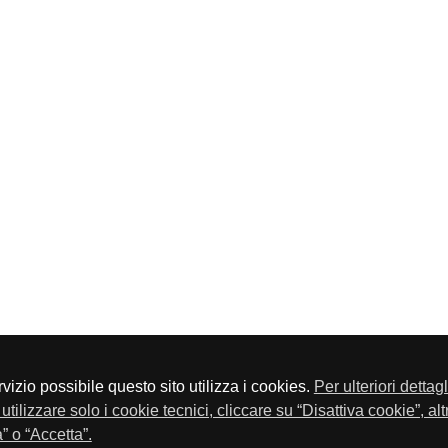
servizio possibile questo sito utilizza i cookies.
Per ulteriori dettag
a P.Iva 01548020179 - Telefono 030-23076 - Fax 030-2304108
utilizzare solo i cookie tecnici, cliccare su “Disattiva cookie”, al
” o “Accetta”.