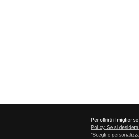
Per offrirti il miglior 
CONFAPI BRESCIA
Via F.Lippi, 30 25134 Bresci
Policy. Se si desidera 
Privacy e Cookie Policy
“Scegli e personalizza