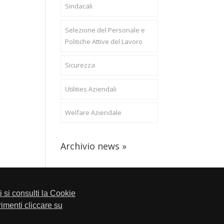
Sindacali
Selezione del Personale e
Politiche Attive del Lavoro
Sicurezza
Utilities Aziendali
Welfare Aziendale
Archivio news »
li si consulti la Cookie
trimenti cliccare su