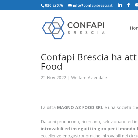
030 23076
info@confapibrescia.it
Ho
Confapi Brescia ha at
Food
22 Nov 2022
|
Welfare Aziendale
La ditta
MAGNO AZ FOOD SRL
è una società ch
Da anni producono, ricercano, selezionano ed 
introvabili ed inseguiti in giro per il mondo 
eccellenze enogastronomiche introvabili nei circui