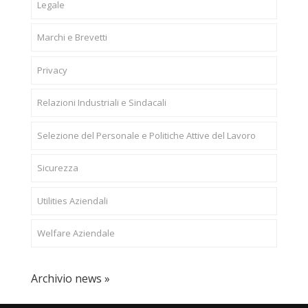
Legale
Marchi e Brevetti
Privacy
Relazioni Industriali e Sindacali
Selezione del Personale e Politiche Attive del Lavoro
Sicurezza
Utilities Aziendali
Welfare Aziendale
Archivio news »