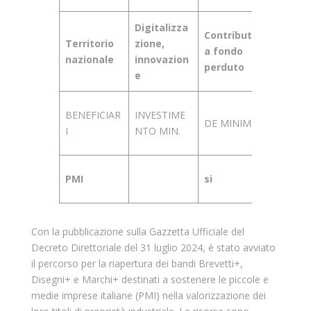
Digitalizza
Contributo
Territorio
zione,
32 mili
a fondo
nazionale
innovazion
di €
perduto
e
STATO
BENEFICIAR
INVESTIME
DE MINIMIS
Apertur
I
NTO MIN.
sportello
In atte
PMI
si
di ban
Con la pubblicazione sulla Gazzetta Ufficiale del
Decreto Direttoriale del 31 luglio 2024, è stato avviato
il percorso per la riapertura dei bandi Brevetti+,
Disegni+ e Marchi+ destinati a sostenere le piccole e
medie imprese italiane (PMI) nella valorizzazione dei