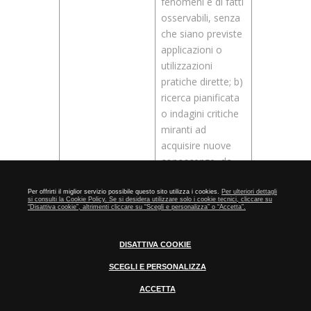
fenomeni e di fatti
osservabili, senza
che siano previste
applicazioni o
utilizzazioni
pratiche dirette; b)
ricerca pianificata
o indagini critiche
miranti ad
acquisire nuove
conoscenze, da
utilizzare per
mettere a punto
Per offrirti il miglior servizio possibile questo sito utilizza i cookies.
Per ulteriori dettagli
si consulti la Cookie Policy. Se si desidera utilizzare solo i cookie tecnici, cliccare su
nuovi prodotti,
“Disattiva cookie”, altrimenti cliccare su “Scegli e personalizza” o “Accetta”.
processi o servizi
o permettere un
DISATTIVA COOKIE
miglioramento dei
SCEGLI E PERSONALIZZA
prodotti, processi
o servizi esistenti
ACCETTA
Cookie Policy
ovvero la