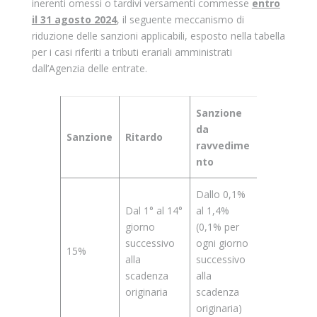
inerenti omessi o tardivi versamenti commesse
entro
il 31 agosto 2024
, il seguente meccanismo di
riduzione delle sanzioni applicabili, esposto nella tabella
per i casi riferiti a tributi erariali amministrati
dall’Agenzia delle entrate.
Sanzione
da
Sanzione
Ritardo
ravvedime
nto
Dallo 0,1%
Dal 1° al 14°
al 1,4%
giorno
(0,1% per
successivo
ogni giorno
15%
alla
successivo
scadenza
alla
originaria
scadenza
originaria)